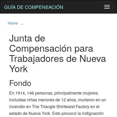
GUÍA DE COMPENSACIÓN
Toggl
naviga
Home
Junta de Compensación para Trabajadores de Nueva 
Junta de
Compensación para
Trabajadores de Nueva
York
Fondo
En 1914, 146 personas, principalmente mujeres,
incluidas niñas menores de 12 años, murieron en un
incendio en The Triangle Shirtwaist Factory en el
estado de Nueva York. Esto provocó la indignación