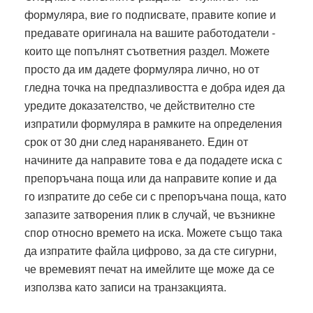
формуляра, вие го подписвате, правите копие и
предавате оригинала на вашите работодатели -
които ще попълнят съответния раздел. Можете
просто да им дадете формуляра лично, но от
гледна точка на предпазливостта е добра идея да
уредите доказателство, че действително сте
изпратили формуляра в рамките на определения
срок от 30 дни след нараняването. Един от
начините да направите това е да подадете иска с
препоръчана поща или да направите копие и да
го изпратите до себе си с препоръчана поща, като
запазите затворения плик в случай, че възникне
спор относно времето на иска. Можете също така
да изпратите файла цифрово, за да сте сигурни,
че времевият печат на имейлите ще може да се
използва като записи на транзакцията.