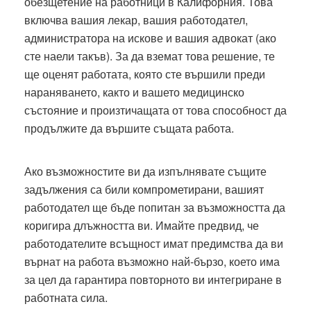
обезщетение на работници в Калифорния. Това
включва вашия лекар, вашия работодател,
администратора на искове и вашия адвокат (ако
сте наели такъв). За да вземат това решение, те
ще оценят работата, която сте вършили преди
нараняването, както и вашето медицинско
състояние и произтичащата от това способност да
продължите да вършите същата работа.
Ако възможностите ви да изпълнявате същите
задължения са били компрометирани, вашият
работодател ще бъде попитан за възможността да
коригира длъжността ви. Имайте предвид, че
работодателите всъщност имат предимства да ви
върнат на работа възможно най-бързо, което има
за цел да гарантира повторното ви интегриране в
работната сила.