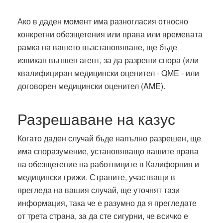
Ако в даден момент има разногласия относно
конкретни обезщетения или права или времевата
рамка на вашето възстановяване, ще бъде
извикан външен агент, за да разреши спора (или
квалифициран медицински оценител - QME - или
договорен медицински оценител (AME).
Разрешаване на казус
Когато даден случай бъде напълно разрешен, ще
има споразумение, установяващо вашите права
на обезщетение на работниците в Калифорния и
медицински грижи. Страните, участващи в
прегледа на вашия случай, ще уточнят тази
информация, така че е разумно да я прегледате
от трета страна, за да сте сигурни, че всичко е