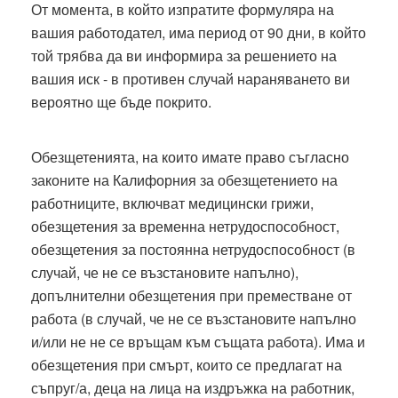
От момента, в който изпратите формуляра на
вашия работодател, има период от 90 дни, в който
той трябва да ви информира за решението на
вашия иск - в противен случай нараняването ви
вероятно ще бъде покрито.
Обезщетенията, на които имате право съгласно
законите на Калифорния за обезщетението на
работниците, включват медицински грижи,
обезщетения за временна нетрудоспособност,
обезщетения за постоянна нетрудоспособност (в
случай, че не се възстановите напълно),
допълнителни обезщетения при преместване от
работа (в случай, че не се възстановите напълно
и/или не не се връщам към същата работа). Има и
обезщетения при смърт, които се предлагат на
съпруг/а, деца на лица на издръжка на работник,