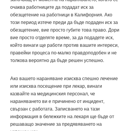
очаква работниците да подадат иск за
обезщетение на работници в Калифорния. Ако
този период изтече преди да бъде подаден иск за
обезщетение, вие просто губите това право. Дори
вие просто отделяте време, за да подадете иск,
който винаги ще работи против вашите интереси,
правейки процеса по-малко правдоподобен и не
толкова вероятно да бъде решен успешно.
Ако вашето нараняване изисква спешно лечение
или изисква посещение при лекар, винаги
казвайте на медицинския персонал, че
нараняването ви е причинено от инцидент,
свързан с работата. Записването на тази
информация в бележките на лекаря ще бъде от
решаващо значение за предявяването на