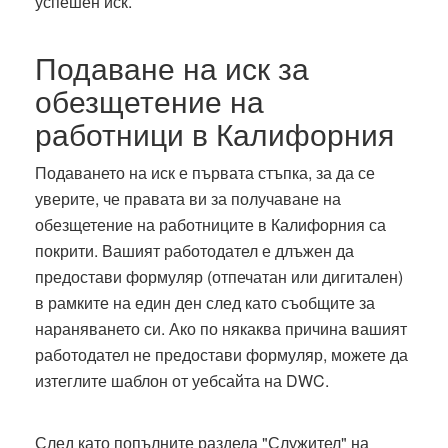
успешен иск.
Подаване на иск за
обезщетение на
работници в Калифорния
Подаването на иск е първата стъпка, за да се
уверите, че правата ви за получаване на
обезщетение на работниците в Калифорния са
покрити. Вашият работодател е длъжен да
предостави формуляр (отпечатан или дигитален)
в рамките на един ден след като съобщите за
нараняването си. Ако по някаква причина вашият
работодател не предостави формуляр, можете да
изтеглите шаблон от уебсайта на DWC.
След като попълните раздела "Служител" на