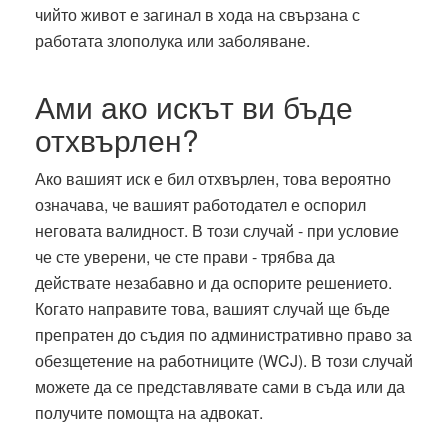
чийто живот е загинал в хода на свързана с
работата злополука или заболяване.
Ами ако искът ви бъде
отхвърлен?
Ако вашият иск е бил отхвърлен, това вероятно
означава, че вашият работодател е оспорил
неговата валидност. В този случай - при условие
че сте уверени, че сте прави - трябва да
действате незабавно и да оспорите решението.
Когато направите това, вашият случай ще бъде
препратен до съдия по административно право за
обезщетение на работниците (WCJ). В този случай
можете да се представлявате сами в съда или да
получите помощта на адвокат.