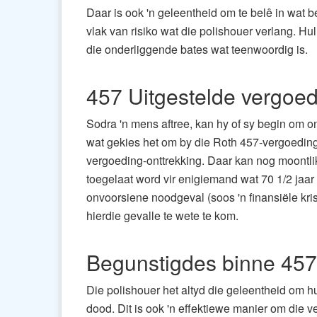
Daar is ook 'n geleentheid om te belê in wat b
vlak van risiko wat die polishouer verlang. H
die onderliggende bates wat teenwoordig is.
457 Uitgestelde vergoed
Sodra 'n mens aftree, kan hy of sy begin om on
wat gekies het om by die Roth 457-vergoedings
vergoeding-onttrekking. Daar kan nog moontli
toegelaat word vir enigiemand wat 70 1/2 jaar 
onvoorsiene noodgeval (soos 'n finansiële kri
hierdie gevalle te wete te kom.
Begunstigdes binne 457
Die polishouer het altyd die geleentheid om h
dood. Dit is ook 'n effektiewe manier om die 