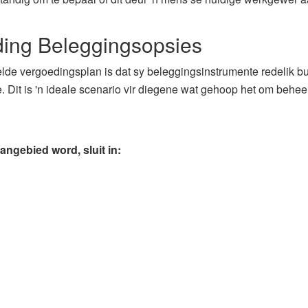
ding Beleggingsopsies
lde vergoedingsplan is dat sy beleggingsinstrumente redelik bui
. Dit is 'n ideale scenario vir diegene wat gehoop het om behe
ngebied word, sluit in: