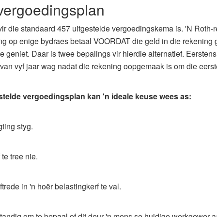
 vergoedingsplan
ef vir die standaard 457 uitgestelde vergoedingskema is. 'N Roth
ng op enige bydraes betaal VOORDAT die geld in die rekening gep
 geniet. Daar is twee bepalings vir hierdie alternatief. Eersten
van vyf jaar wag nadat die rekening oopgemaak is om die eerste
estelde vergoedingsplan kan 'n ideale keuse wees as:
ting styg.
te tree nie.
ede in 'n hoër belastingkerf te val.
rstandig om te bepaal of dit deur 'n mens se huidige werkgewer 