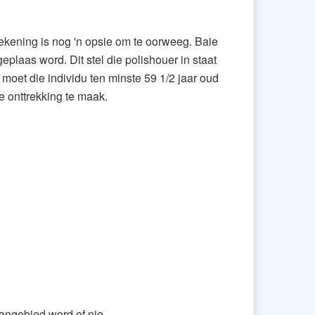
-rekening is nog 'n opsie om te oorweeg. Baie
laas word. Dit stel die polishouer in staat
s moet die individu ten minste 59 1/2 jaar oud
 onttrekking te maak.
aangebied word of nie.