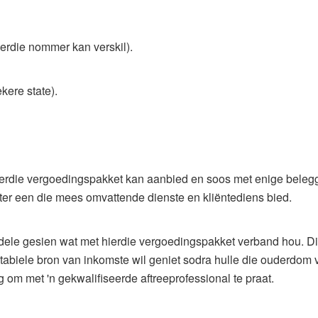
erdie nommer kan verskil).
kere state).
hierdie vergoedingspakket kan aanbied en soos met enige beleggi
ter een die mees omvattende dienste en kliëntediens bied.
rdele gesien wat met hierdie vergoedingspakket verband hou. Di
abiele bron van inkomste wil geniet sodra hulle die ouderdom 
ig om met 'n gekwalifiseerde aftreeprofessional te praat.