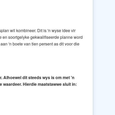
lan wil kombineer. Dit is 'n wyse idee vir
ge en soortgelyke gekwalifiseerde planne word
n 'n boete van tien persent as dit voor die
r. Alhoewel dit steeds wys is om met 'n
te waardeer. Hierdie maatstawwe sluit in: