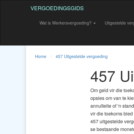
VERGOEDINGSGIDS
Wat is Werkersvergoeding?
Uitgestelde ve
Home
457 Uitgestelde vergoeding
457 Ui
Om geld vir die toek
opsies om van te kie
annuïteite of 'n stan
vir die toekoms bied
457 uitgestelde verg
se bestaande monetê