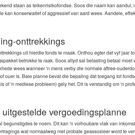
ekend staan ​​as teikenrisikofondse. Soos die naam kan aandui, 
ulle kan konserwatief of aggressief van aard wees. Aandele, effe
ing-onttrekkings
ttrekkings uit hierdie fonds te maak. Onthou egter dat vyf jaar 
pakket betrokke te raak. Soos altyd sal belasting betaal moet 
khede wees wanneer 'n mens verby die normale aftree-ouderdom 
of ouer is. Baie planne bevat die bepaling dat toegang tot fond
sis of 'n mediese probleem) gely het. Dit is verstandig om 'n pr
 uitgestelde vergoedingsplanne
ul begunstigdes te noem. Dit kan 'n volhoubare vlak van inkoms
vertragings wat normaalweg met probate geassosieer word te ver