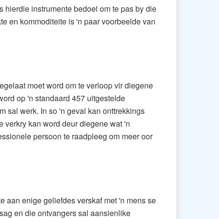
is hierdie instrumente bedoel om te pas by die
kte en kommoditeite is 'n paar voorbeelde van
toegelaat moet word om te verloop vir diegene
word op 'n standaard 457 uitgestelde
sal werk. In so 'n geval kan onttrekkings
se verkry kan word deur diegene wat 'n
ofessionele persoon te raadpleeg om meer oor
te aan enige geliefdes verskaf met 'n mens se
sag en die ontvangers sal aansienlike