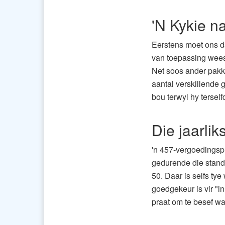
'N Kykie n
Eerstens moet ons da
van toepassing wees
Net soos ander pakke
aantal verskillende 
bou terwyl hy tersel
Die jaarlik
'n 457-vergoedingspl
gedurende die standa
50. Daar is selfs ty
goedgekeur is vir "i
praat om te besef wa