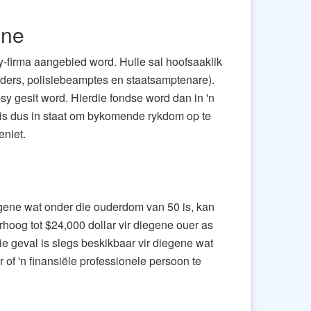
nne
ty-firma aangebied word. Hulle sal hoofsaaklik
ders, polisiebeamptes en staatsamptenare).
sy gesit word. Hierdie fondse word dan in 'n
 is dus in staat om bykomende rykdom op te
eniet.
egene wat onder die ouderdom van 50 is, kan
rhoog tot $24,000 dollar vir diegene ouer as
ie geval is slegs beskikbaar vir diegene wat
 of 'n finansiële professionele persoon te