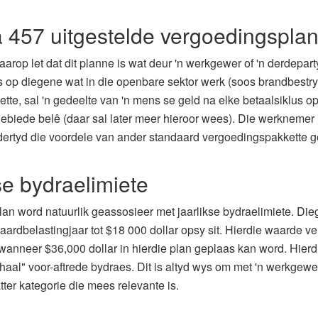
a 457 uitgestelde vergoedingspla
arop let dat dit planne is wat deur 'n werkgewer of 'n derdepar
 op diegene wat in die openbare sektor werk (soos brandbestry
tte, sal 'n gedeelte van 'n mens se geld na elke betaalsiklus op
gebiede belê (daar sal later meer hieroor wees). Die werknemer
fdertyd die voordele van ander standaard vergoedingspakkette g
se bydraelimiete
an word natuurlik geassosieer met jaarlikse bydraelimiete. Di
ardbelastingjaar tot $18 000 dollar opsy sit. Hierdie waarde ve
e wanneer $36,000 dollar in hierdie plan geplaas kan word. Hierd
nhaal" voor-aftrede bydraes. Dit is altyd wys om met 'n werkgewer
tter kategorie die mees relevante is.