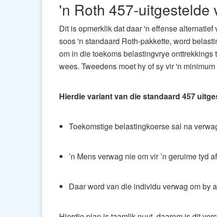
'n Roth 457-uitgestelde
Dit is opmerklik dat daar 'n effense alternati
soos 'n standaard Roth-pakkette, word belasti
om in die toekoms belastingvrye onttrekkings te
wees. Tweedens moet hy of sy vir 'n minimum 
Hierdie variant van die standaard 457 uitg
Toekomstige belastingkoerse sal na verwag
’n Mens verwag nie om vir ’n geruime tyd af 
Daar word van die individu verwag om by aftr
Hierdie plan is taamlik nuut, daarom is dit ve