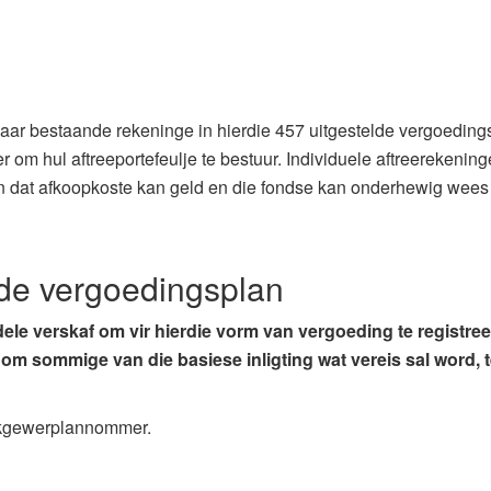
haar bestaande rekeninge in hierdie 457 uitgestelde vergoedingsp
 om hul aftreeportefeulje te bestuur. Individuele aftreerekenin
 dat afkoopkoste kan geld en die fondse kan onderhewig wees aa
lde vergoedingsplan
ele verskaf om vir hierdie vorm van vergoeding te registree
g om sommige van die basiese inligting wat vereis sal word, 
rkgewerplannommer.