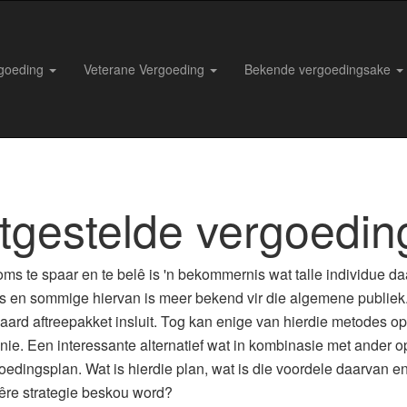
rgoeding
Veterane Vergoeding
Bekende vergoedingsake
tgestelde vergoedin
oms te spaar en te belê is 'n bekommernis wat talle individue da
s en sommige hiervan is meer bekend vir die algemene publiek.
daard aftreepakket insluit. Tog kan enige van hierdie metodes op s
 nie. Een interessante alternatief wat in kombinasie met ander o
oedingsplan. Wat is hierdie plan, wat is die voordele daarvan 
re strategie beskou word?