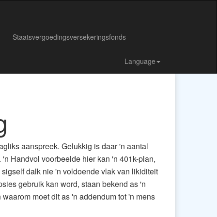
Staatsvergoedingsversekeringsfonds
Language
g
agliks aanspreek. Gelukkig is daar 'n aantal
 'n Handvol voorbeelde hier kan 'n 401k-plan,
igself dalk nie 'n voldoende vlak van likiditeit
psies gebruik kan word, staan ​​bekend as 'n
en waarom moet dit as 'n addendum tot 'n mens