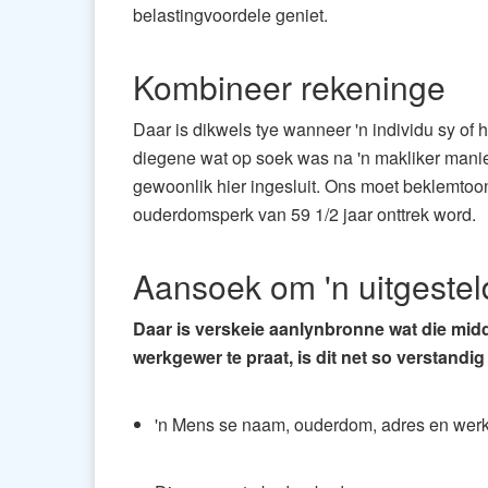
belastingvoordele geniet.
Kombineer rekeninge
Daar is dikwels tye wanneer 'n individu sy of 
diegene wat op soek was na 'n makliker manier
gewoonlik hier ingesluit. Ons moet beklemtoon
ouderdomsperk van 59 1/2 jaar onttrek word.
Aansoek om 'n uitgeste
Daar is verskeie aanlynbronne wat die midd
werkgewer te praat, is dit net so verstandi
'n Mens se naam, ouderdom, adres en we