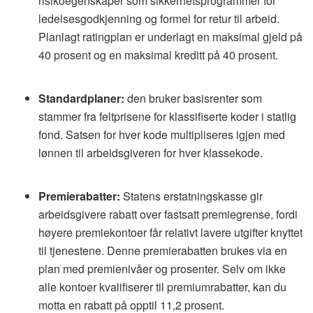
risikoegenskaper som sikkerhetsprogrammer for
ledelsesgodkjenning og formel for retur til arbeid.
Planlagt ratingplan er underlagt en maksimal gjeld på
40 prosent og en maksimal kreditt på 40 prosent.
Standardplaner:
den bruker basisrenter som
stammer fra feltprisene for klassifiserte koder i statlig
fond. Satsen for hver kode multipliseres igjen med
lønnen til arbeidsgiveren for hver klassekode.
Premierabatter:
Statens erstatningskasse gir
arbeidsgivere rabatt over fastsatt premiegrense, fordi
høyere premiekontoer får relativt lavere utgifter knyttet
til tjenestene. Denne premierabatten brukes via en
plan med premienivåer og prosenter. Selv om ikke
alle kontoer kvalifiserer til premiumrabatter, kan du
motta en rabatt på opptil 11,2 prosent.